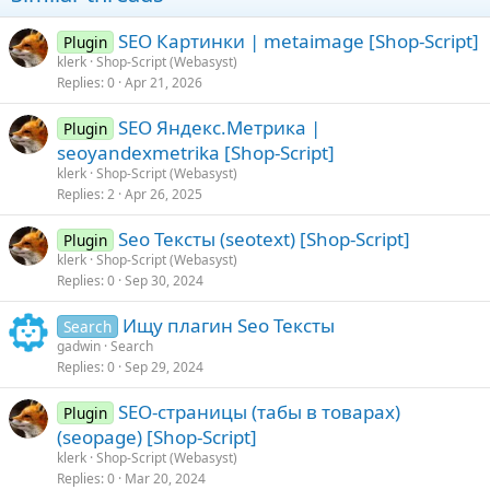
n
s
SEO Картинки | metaimage [Shop-Script]
Plugin
:
klerk
Shop-Script (Webasyst)
Replies
0
Apr 21, 2026
SEO Яндекс.Метрика |
Plugin
seoyandexmetrika [Shop-Script]
klerk
Shop-Script (Webasyst)
Replies
2
Apr 26, 2025
Seo Тексты (seotext) [Shop-Script]
Plugin
klerk
Shop-Script (Webasyst)
Replies
0
Sep 30, 2024
Ищу плагин Seo Тексты
Search
gadwin
Search
Replies
0
Sep 29, 2024
SEO-страницы (табы в товарах)
Plugin
(seopage) [Shop-Script]
klerk
Shop-Script (Webasyst)
Replies
0
Mar 20, 2024