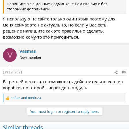
Напишите в л.с. данные к админке - я Вам включу и без
Register
сторонних дополнений
Я использую на сайте только один язык поэтому для
меня сейчас это не актуально, но если у Вас есть
решение напишите как это правильно сделать,
возможно кому-то это пригодиться.
vasmas
V
New member
Jun 12, 2021
#9
В третьей ветке эта возможность действительно есть из
коробки, во второй - через доп. модуль
softer
and
meduza
R
e
a
You must log in or register to reply here.
c
t
i
Similar threads
o