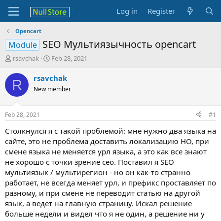
Log in
Register
Opencart
SEO Мультиязычность opencart
Module
T
S
rsavchak
Feb 28, 2021
h
t
r
a
rsavchak
R
e
r
New member
a
t
d
d
s
a
Feb 28, 2021
#1
t
t
a
e
Столкнулся я с такой проблемой: мне нужно два языка на
r
сайте, это не проблема доставить локализацию НО, при
t
смене языка не меняется урл языка, а это как все знают
e
не хорошо с точки зрение сео. Поставил я SEO
r
мультиязык / мультирегион - но он как-то странно
работает, не всегда меняет урл, и префикс проставляет по
разному, и при смене не переводит статью на другой
язык, а ведет на главную страницу. Искал решение
больше недели и видел что я не один, а решение ни у