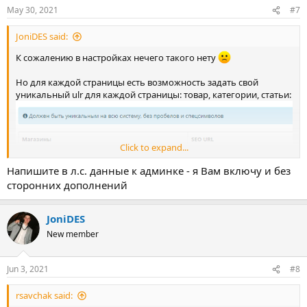
May 30, 2021
#7
JoniDES said:
К сожалению в настройках нечего такого нету
Но для каждой страницы есть возможность задать свой
уникальный ulr для каждой страницы: товар, категории, статьи:
Click to expand...
Напишите в л.с. данные к админке - я Вам включу и без
сторонних дополнений
таким образом для всех страниц можно вручную прописывать
префикс en_ в английской версии без использования
JoniDES
сторонних дополнений.
New member
Но если в настройках включить опцию ЧПУ товаров с
Jun 3, 2021
#8
категориями - то url получается не очень, так как префикс и в
товаре и в категории и в подкатегории:
rsavchak said:
You do not have permission to view link please
Log in
or