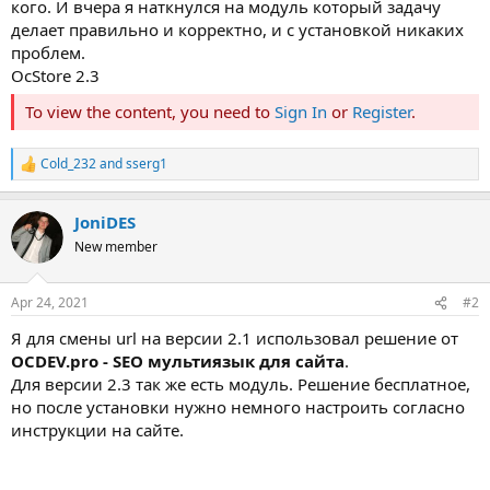
кого. И вчера я наткнулся на модуль который задачу
делает правильно и корректно, и с установкой никаких
проблем.
OcStore 2.3
To view the content, you need to
Sign In
or
Register
.
Cold_232
and
sserg1
R
e
a
JoniDES
c
t
New member
i
o
n
Apr 24, 2021
#2
s
:
Я для смены url на версии 2.1 использовал решение от
OCDEV.pro - SEO мультиязык для сайта
.
Для версии 2.3 так же есть модуль. Решение бесплатное,
но после установки нужно немного настроить согласно
инструкции на сайте.