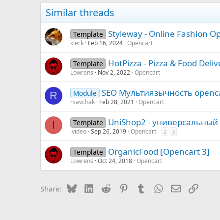
Similar threads
Styleway - Online Fashion 
Template
klerk
Feb 16, 2024
Opencart
HotPizza - Pizza & Food Deli
Template
Lowrens
Nov 2, 2022
Opencart
SEO Мультиязычность openc
Module
R
rsavchak
Feb 28, 2021
Opencart
UniShop2 - универсальный
Template
I
ivideo
Sep 26, 2019
Opencart
2
3
OrganicFood [Opencart 3]
Template
Lowrens
Oct 24, 2018
Opencart
Bluesky
LinkedIn
Reddit
Pinterest
Tumblr
WhatsApp
Email
Link
Share: