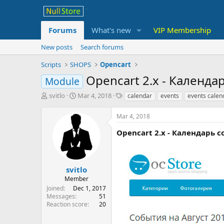
Forums
What's new
VIP Membership
New posts
Search forums
Scripts
SHOPS
Opencart
Opencart 2.x - Календар
Module
T
S
T
svitlo
Mar 4, 2018
calendar
events
events calen
h
t
a
r
a
g
Mar 4, 2018
e
r
s
a
t
Opencart 2.x - Календарь с
d
d
s
a
t
t
a
e
svitlo
r
Member
t
Joined
Dec 1, 2017
e
Messages
51
r
Reaction score
20