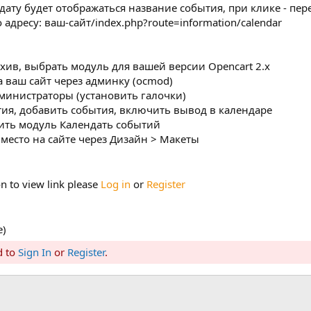
ату будет отображаться название события, при клике - пер
адресу: ваш-сайт/index.php?route=information/calendar
хив, выбрать модуль для вашей версии Opencart 2.x
а ваш сайт через админку (ocmod)
дминистраторы (установить галочки)
ытия, добавить события, включить вывод в календаре
ить модуль Календать событий
 место на сайте через Дизайн > Макеты
n to view link please
Log in
or
Register
e)
d to
Sign In
or
Register
.