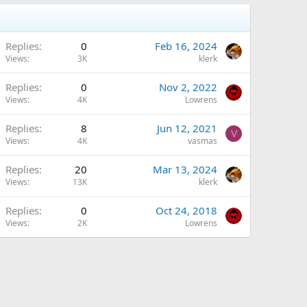
Replies
0
Feb 16, 2024
Views
3K
klerk
Replies
0
Nov 2, 2022
Views
4K
Lowrens
Replies
8
Jun 12, 2021
V
Views
4K
vasmas
Replies
20
Mar 13, 2024
Views
13K
klerk
Replies
0
Oct 24, 2018
Views
2K
Lowrens